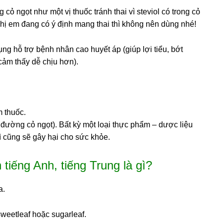
cỏ ngọt như một vị thuốc tránh thai vì steviol có trong cỏ
g chị em đang có ý định mang thai thì không nên dùng nhé!
ụng hỗ trợ bệnh nhân cao huyết áp (giúp lợi tiểu, bớt
cảm thấy dễ chịu hơn).
m thuốc.
đường cỏ ngọt). Bất kỳ một loại thực phẩm – dược liệu
ì cũng sẽ gây hại cho sức khỏe.
 tiếng Anh, tiếng Trung là gì?
a.
sweetleaf hoặc sugarleaf.