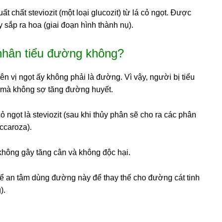
 chất steviozit (một loại glucozit) từ lá cỏ ngọt. Được
y sắp ra hoa (giai đoạn hình thành nụ).
nhân tiểu đường không?
n vị ngọt ấy không phải là đường. Vì vậy, người bị tiểu
 mà không sợ tăng đường huyết.
ỏ ngọt là steviozit (sau khi thủy phân sẽ cho ra các phân
accaroza).
không gây tăng cân và không độc hại.
hể an tâm dùng đường này để thay thế cho đường cát tinh
).