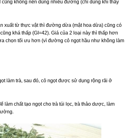
dĩ cũng không nên dùng nhiều đường (chỉ dùng khi thấy
 xuất từ thực vật thì đường dừa (mật hoa dừa) cũng có
cũng khá thấp (GI=42). Giá của 2 loại này thì thấp hơn
lựa chọn tối ưu hơn (vì đường cỏ ngọt hầu như không làm
t làm trà, sau đó, cỏ ngọt được sử dụng rộng rãi ở
 làm chất tạo ngọt cho trà túi lọc, trà thảo dược, làm
đường.