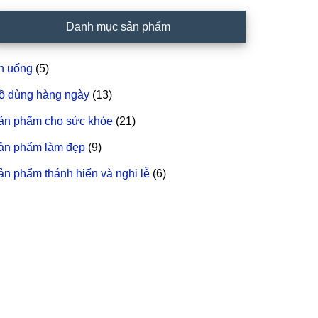
idebar
Danh mục sản phẩm
hính
n uống
(5)
ồ dùng hàng ngày
(13)
ản phẩm cho sức khỏe
(21)
ản phẩm làm đẹp
(9)
ản phẩm thánh hiến và nghi lễ
(6)