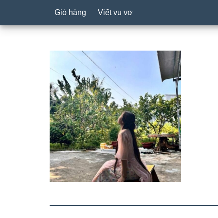
Giỏ hàng
Viết vu vơ