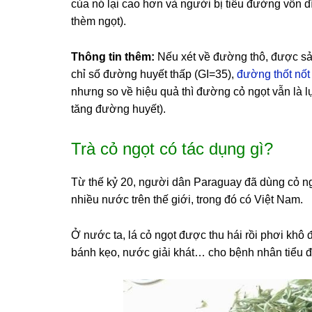
của nó lại cao hơn và người bị tiểu đường vốn 
thèm ngọt).
Thông tin thêm:
Nếu xét về đường thô, được sản
chỉ số đường huyết thấp (GI=35),
đường thốt nốt
nhưng so về hiệu quả thì đường cỏ ngọt vẫn là 
tăng đường huyết).
Trà cỏ ngọt có tác dụng gì?
Từ thế kỷ 20, người dân Paraguay đã dùng cỏ ngọ
nhiều nước trên thế giới, trong đó có Việt Nam.
Ở nước ta, lá cỏ ngọt được thu hái rồi phơi khô để
bánh kẹo, nước giải khát… cho bệnh nhân tiểu 