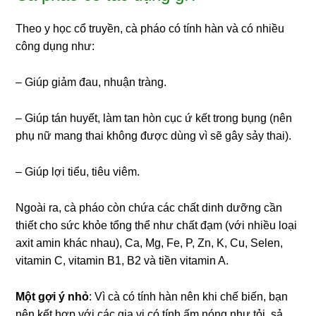
Theo y học cổ truyền, cà pháo có tính hàn và có nhiều
công dụng như:
– Giúp giảm đau, nhuận tràng.
– Giúp tán huyết, làm tan hòn cục ứ kết trong bụng (nên
phụ nữ mang thai không được dùng vì sẽ gây sảy thai).
– Giúp lợi tiểu, tiêu viêm.
Ngoài ra, cà pháo còn chứa các chất dinh dưỡng cần
thiết cho sức khỏe tổng thể như chất đạm (với nhiều loại
axit amin khác nhau), Ca, Mg, Fe, P, Zn, K, Cu, Selen,
vitamin C, vitamin B1, B2 và tiền vitamin A.
Một gợi ý nhỏ
: Vì cà có tính hàn nên khi chế biến, bạn
nên kết hợp với các gia vị có tính ấm nóng như tỏi, sả,