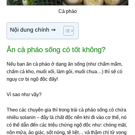
Cà pháo
Nội dung chính ⇒
Ăn cà pháo sống có tốt không?
Nếu bạn ăn cà pháo ở dạng ăn sống (như chấm mắm,
chấm cá kho, muối xổi, làm gỏi, muối chua…) thì sẽ có
nguy cơ bị ngộ độc đấy!
Vì sao như vậy?
Theo các chuyên gia thì trong trái cà pháo sống có chứa
nhiều solanin – đây là chất độc nên khi đi vào cơ thể, nó
có thể dẫn đến các triệu chứng ngộ độc như: chóng mặt,
nôn mửa, ảo giác, sốt nóng, tê liệt… và thậm chí tử vong