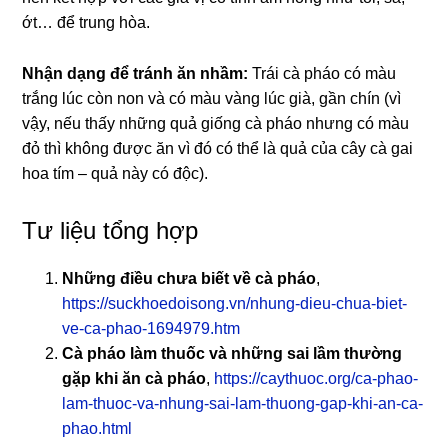
ớt… để trung hòa.
Nhận dạng để tránh ăn nhầm:
Trái cà pháo có màu
trắng lúc còn non và có màu vàng lúc già, gần chín (vì
vậy, nếu thấy những quả giống cà pháo nhưng có màu
đỏ thì không được ăn vì đó có thể là quả của cây cà gai
hoa tím – quả này có độc).
Tư liệu tổng hợp
Những điều chưa biết về cà pháo
,
https://suckhoedoisong.vn/nhung-dieu-chua-biet-
ve-ca-phao-1694979.htm
Cà pháo làm thuốc và những sai lầm thường
gặp khi ăn cà pháo
,
https://caythuoc.org/ca-phao-
lam-thuoc-va-nhung-sai-lam-thuong-gap-khi-an-ca-
phao.html