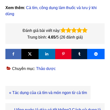
Xem thêm
:
Cà tím, công dụng làm thuốc và lưu ý khi
dùng
Đánh giá bài viết này:
Trung bình:
4.65
/5 (
26
đánh giá)
Chuyên mục:
Thảo dược
Bài
« Tác dụng của cà tím và món ngon từ cà tím
viết
trước
Bài
Uống nước lá dứa có tốt không? Cách sử dụng lá