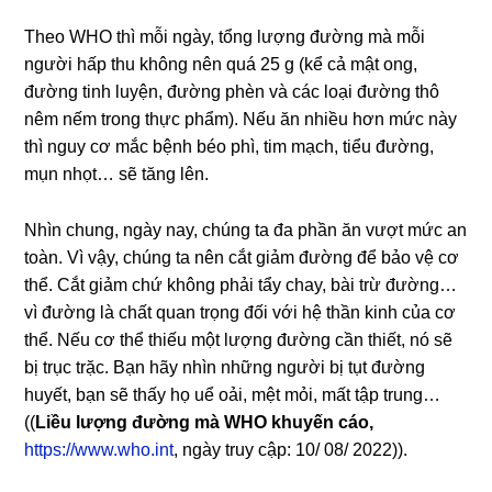
Theo WHO thì mỗi ngày, tổng lượng đường mà mỗi
người hấp thu không nên quá 25 g (kể cả mật ong,
đường tinh luyện, đường phèn và các loại đường thô
nêm nếm trong thực phẩm). Nếu ăn nhiều hơn mức này
thì nguy cơ mắc bệnh béo phì, tim mạch, tiểu đường,
mụn nhọt… sẽ tăng lên.
Nhìn chung, ngày nay, chúng ta đa phần ăn vượt mức an
toàn. Vì vậy, chúng ta nên cắt giảm đường để bảo vệ cơ
thể. Cắt giảm chứ không phải tẩy chay, bài trừ đường…
vì đường là chất quan trọng đối với hệ thần kinh của cơ
thể. Nếu cơ thể thiếu một lượng đường cần thiết, nó sẽ
bị trục trặc. Bạn hãy nhìn những người bị tụt đường
huyết, bạn sẽ thấy họ uể oải, mệt mỏi, mất tập trung…
((
Liều lượng đường mà WHO khuyến cáo,
https://www.who.int
, ngày truy cập: 10/ 08/ 2022)).