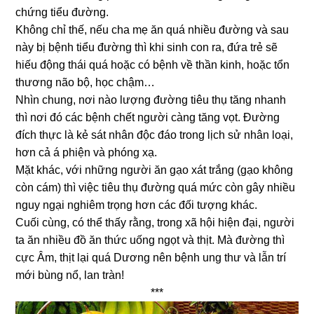
chứng tiểu đường.
Không chỉ thế, nếu cha mẹ ăn quá nhiều đường và sau
này bị bệnh tiểu đường thì khi sinh con ra, đứa trẻ sẽ
hiếu động thái quá hoặc có bệnh về thần kinh, hoặc tổn
thương não bộ, học chậm…
Nhìn chung, nơi nào lượng đường tiêu thụ tăng nhanh
thì nơi đó các bệnh chết người càng tăng vọt. Đường
đích thực là kẻ sát nhân độc đáo trong lịch sử nhân loại,
hơn cả á phiện và phóng xạ.
Mặt khác, với những người ăn gạo xát trắng (gạo không
còn cám) thì việc tiêu thụ đường quá mức còn gây nhiều
nguy ngại nghiêm trọng hơn các đối tượng khác.
Cuối cùng, có thể thấy rằng, trong xã hội hiện đại, người
ta ăn nhiều đồ ăn thức uống ngọt và thịt. Mà đường thì
cực Âm, thịt lại quá Dương nên bệnh ung thư và lẫn trí
mới bùng nổ, lan tràn!
***