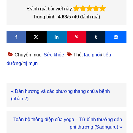
Đánh giá bài viết này:
Trung bình:
4.63
/5 (
40
đánh giá)
Chuyên mục:
Sức khỏe
Thẻ:
lao phổi
/
tiểu
đường
/
trị mụn
Bài
« Đàn hương và các phương thang chữa bệnh
viết
(phần 2)
trước
Bài
Toàn bộ thông điệp của yoga – Từ bình thường đến
viết
phi thường (Sadhguru) »