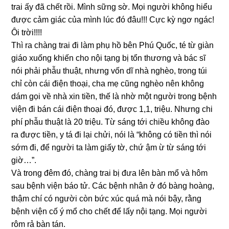
trai ấy đã chết rồi. Mình sững sờ. Mọi người không hiểu
được cảm giác của mình lúc đó đâu!!! Cực kỳ ngơ ngác!
Ôi trời!!!!
Thì ra chàng trai đi làm phụ hồ bên Phú Quốc, té từ giàn
giáo xuống khiến cho nội tạng bị tổn thương và bác sĩ
nói phải phẫu thuật, nhưng vốn dĩ nhà nghèo, trong túi
chỉ còn cái điện thoại, cha mẹ cũng nghèo nên không
dám gọi về nhà xin tiền, thế là nhờ một người trong bệnh
viện đi bán cái điện thoại đó, được 1,1, triệu. Nhưng chi
phí phẫu thuật là 20 triệu. Từ sáng tới chiều không đào
ra được tiền, y tá đi lại chửi, nói là “không có tiền thì nói
sớm đi, để người ta làm giấy tờ, chứ ậm ừ từ sáng tới
giờ…”.
Và trong đêm đó, chàng trai bị đưa lên bàn mổ và hôm
sau bệnh viện báo tử. Các bệnh nhân ở đó bàng hoàng,
thậm chí có người còn bức xúc quá mà nói bậy, rằng
bệnh viện cố ý mổ cho chết để lấy nội tạng. Mọi người
rôm rả bàn tán.