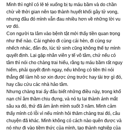
Mình thì nghĩ có lẽ té xuống bị tụ máu bầm và do chần
chừ về thời gian nên tạo thành huyết khối gây tử vong,
nhưng đâu đó mình vẫn đau nhiều hơn về những lời vu
vơ đó.
Con người ta lâm vào bệnh tật mới thấy tiền quan trọng
như thế nào. Cái nghèo đi cùng cái hèn, đi cùng sự
nhếch nhác, đắn đo, lúc tử sinh cũng không thể tự mình
quyết định. Lại gặp nhân viên y tế vô tâm, chứ nếu có
tâm thì nói cho chàng trai hiểu, rằng tụ máu bầm rất nguy
hiểm, phải quyết định ngay, nếu không có tiền thì nói
thẳng để làm hồ sơ xin được ứng trước hay tài trợ gì đó,
hay cầu cứu các nhà hảo tâm.
Nhưng chàng trai ấy đâu biết những điều này, trong khổ
nạn chỉ âm thầm chịu đựng, và nó tụ lại thành ánh mắt
sâu xa đó, thứ đã ám ảnh mình suốt 3 năm. Mình cảm
thấy mình có lỗi vì nếu mình hỏi thăm chàng trai đó, câu
chuyện đã khác. Mình không có cách nào quên được và
nó như đi vào tiềm thức của mình, tạo thành nghiệp của