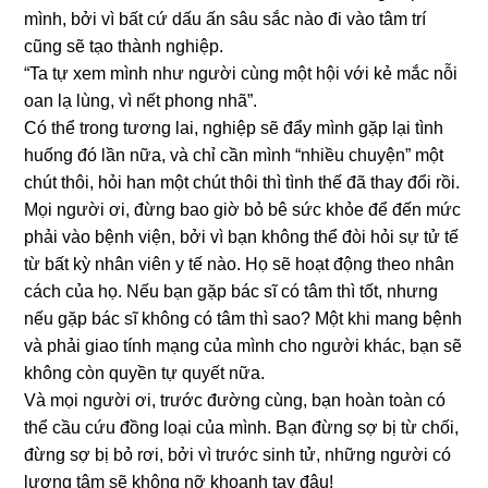
mình, bởi vì bất cứ dấu ấn sâu sắc nào đi vào tâm trí
cũng sẽ tạo thành nghiệp.
“Ta tự xem mình như người cùng một hội với kẻ mắc nỗi
oan lạ lùng, vì nết phong nhã”.
Có thể trong tương lai, nghiệp sẽ đẩy mình gặp lại tình
huống đó lần nữa, và chỉ cần mình “nhiều chuyện” một
chút thôi, hỏi han một chút thôi thì tình thế đã thay đổi rồi.
Mọi người ơi, đừng bao giờ bỏ bê sức khỏe để đến mức
phải vào bệnh viện, bởi vì bạn không thể đòi hỏi sự tử tế
từ bất kỳ nhân viên y tế nào. Họ sẽ hoạt động theo nhân
cách của họ. Nếu bạn gặp bác sĩ có tâm thì tốt, nhưng
nếu gặp bác sĩ không có tâm thì sao? Một khi mang bệnh
và phải giao tính mạng của mình cho người khác, bạn sẽ
không còn quyền tự quyết nữa.
Và mọi người ơi, trước đường cùng, bạn hoàn toàn có
thể cầu cứu đồng loại của mình. Bạn đừng sợ bị từ chối,
đừng sợ bị bỏ rơi, bởi vì trước sinh tử, những người có
lương tâm sẽ không nỡ khoanh tay đâu!