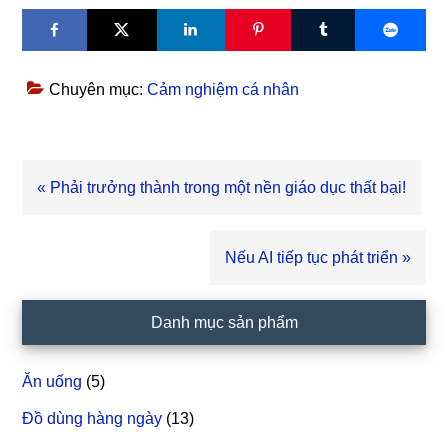
Chuyên mục:
Cảm nghiệm cá nhân
Bài
« Phải trưởng thành trong một nền giáo dục thất bại!
viết
trước
Bài
Nếu AI tiếp tục phát triển »
viết
sau
Sidebar
Danh mục sản phẩm
chính
Ăn uống
(5)
Đồ dùng hàng ngày
(13)