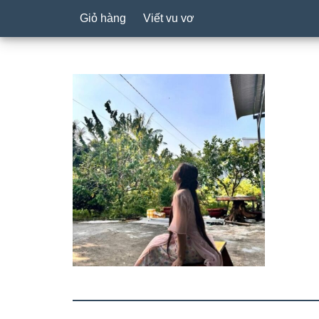
Giỏ hàng
Viết vu vơ