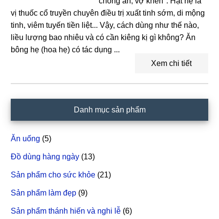
"chồng ăn, vợ khen". Hạt hẹ là
vị thuốc cổ truyền chuyên điều trị xuất tinh sớm, di mộng
tinh, viêm tuyến tiền liệt... Vậy, cách dùng như thế nào,
liều lượng bao nhiêu và có cần kiêng kị gì không? Ăn
bông hẹ (hoa hẹ) có tác dụng ...
Xem chi tiết
Sidebar
Danh mục sản phẩm
chính
Ăn uống
(5)
Đồ dùng hàng ngày
(13)
Sản phẩm cho sức khỏe
(21)
Sản phẩm làm đẹp
(9)
Sản phẩm thánh hiến và nghi lễ
(6)