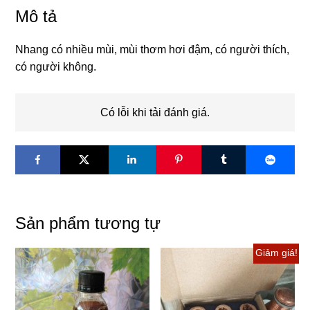
thơm
Mô tả
hơi
đậm,
Nhang có nhiều mùi, mùi thơm hơi đậm, có người thích,
có
có người không.
người
thích,
có
Có lỗi khi tải đánh giá.
người
không
số
lượng
Sản phẩm tương tự
Giảm giá!