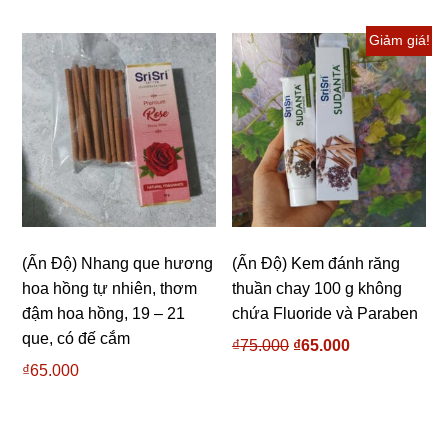
Giảm giá!
(Ấn Độ) Nhang que hương
(Ấn Độ) Kem đánh răng
hoa hồng tự nhiên, thơm
thuần chay 100 g không
đậm hoa hồng, 19 – 21
chứa Fluoride và Paraben
que, có đế cắm
₫
75.000
Giá
₫
65.000
Giá
gốc
hiện
₫
65.000
là:
tại
₫75.000.
là:
₫65.000.