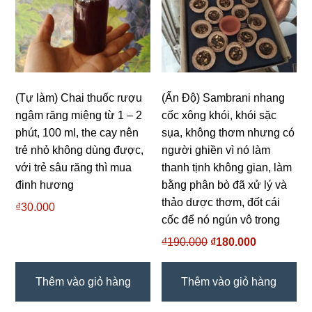
(Tự làm) Chai thuốc rượu
(Ấn Độ) Sambrani nhang
ngậm răng miệng từ 1 – 2
cốc xông khói, khói sặc
phút, 100 ml, the cay nên
sụa, không thơm nhưng có
trẻ nhỏ không dùng được,
người ghiền vì nó làm
với trẻ sâu răng thì mua
thanh tịnh không gian, làm
đinh hương
bằng phân bò đã xử lý và
thảo dược thơm, đốt cái
₫
30.000
cốc để nó ngún vô trong
₫
190.000
Giá
₫
180.000
Giá
gốc
hiện
là:
tại
Thêm vào giỏ hàng
Thêm vào giỏ hàng
₫190.000.
là:
₫180.000.