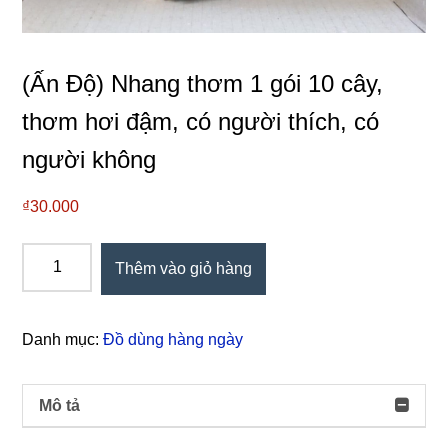
(Ấn Độ) Nhang thơm 1 gói 10 cây,
thơm hơi đậm, có người thích, có
người không
₫
30.000
(Ấn
Thêm vào giỏ hàng
Độ)
Nhang
thơm
Danh mục:
Đồ dùng hàng ngày
1
gói
10
Mô tả
cây,