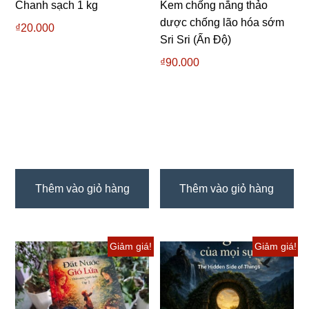
Chanh sạch 1 kg
Kem chống nắng thảo
dược chống lão hóa sớm
₫
20.000
Sri Sri (Ấn Độ)
₫
90.000
Thêm vào giỏ hàng
Thêm vào giỏ hàng
Giảm giá!
Giảm giá!