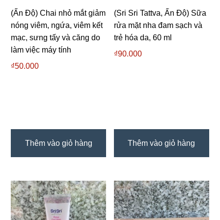
(Ấn Độ) Chai nhỏ mắt giảm
(Sri Sri Tattva, Ấn Độ) Sữa
nóng viêm, ngứa, viêm kết
rửa mặt nha đam sạch và
mạc, sưng tấy và căng do
trẻ hóa da, 60 ml
làm việc máy tính
₫
90.000
₫
50.000
Thêm vào giỏ hàng
Thêm vào giỏ hàng