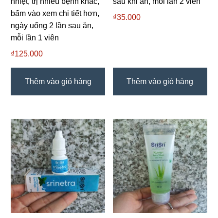
nhiệt, trị nhiều bệnh khác,
sau khi ăn, mỗi lần 2 viên
bấm vào xem chi tiết hơn,
₫
35.000
ngày uống 2 lần sau ăn,
mỗi lần 1 viên
₫
125.000
Thêm vào giỏ hàng
Thêm vào giỏ hàng