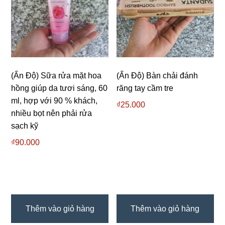
(Ấn Độ) Sữa rửa mặt hoa
(Ấn Độ) Bàn chải đánh
hồng giúp da tươi sáng, 60
răng tay cầm tre
ml, hợp với 90 % khách,
₫
25.000
nhiều bọt nên phải rửa
sạch kỹ
₫
90.000
Thêm vào giỏ hàng
Thêm vào giỏ hàng