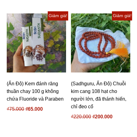
Giảm giá!
Giảm giá!
(Ấn Độ) Kem đánh răng
(Sadhguru, Ấn Độ) Chuỗi
thuần chay 100 g không
kim cang 108 hạt cho
chứa Fluoride và Paraben
người lớn, đã thánh hiến,
chỉ đeo cổ
₫
75.000
Giá
₫
65.000
Giá
gốc
hiện
₫
220.000
Giá
₫
200.000
Giá
là:
tại
gốc
hiện
₫75.000.
là:
là:
tại