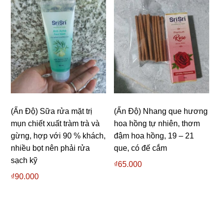
(Ấn Độ) Sữa rửa mặt trị
(Ấn Độ) Nhang que hương
mụn chiết xuất tràm trà và
hoa hồng tự nhiên, thơm
gừng, hợp với 90 % khách,
đậm hoa hồng, 19 – 21
nhiều bọt nên phải rửa
que, có đế cắm
sạch kỹ
₫
65.000
₫
90.000