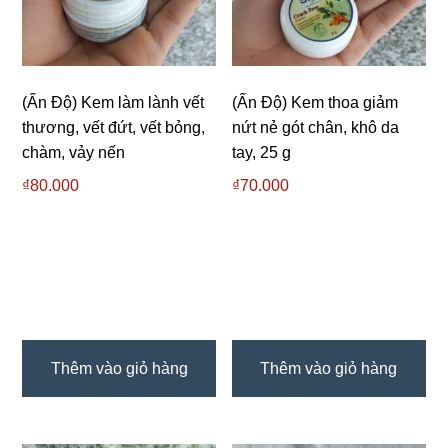
(Ấn Độ) Kem làm lành vết
(Ấn Độ) Kem thoa giảm
thương, vết đứt, vết bỏng,
nứt nẻ gót chân, khô da
chàm, vảy nến
tay, 25 g
₫
80.000
₫
70.000
Thêm vào giỏ hàng
Thêm vào giỏ hàng