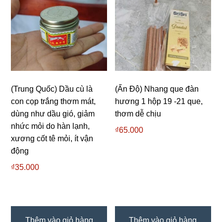
(Trung Quốc) Dầu cù là
(Ấn Độ) Nhang que đàn
con cọp trắng thơm mát,
hương 1 hộp 19 -21 que,
dùng như dầu gió, giảm
thơm dễ chịu
nhức mỏi do hàn lạnh,
₫
65.000
xương cốt tê mỏi, ít vận
động
₫
35.000
Thêm vào giỏ hàng
Thêm vào giỏ hàng