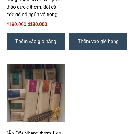
₫70.000.
là:
thảo dược thơm, đốt cái
₫65.000.
cốc để nó ngún vô trong
₫
190.000
Giá
₫
180.000
Giá
gốc
hiện
là:
tại
Thêm vào giỏ hàng
Thêm vào giỏ hàng
₫190.000.
là:
₫180.000.
(Ấn Độ) Nhang thơm 1 gói