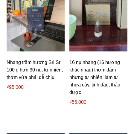
nhất
Nhang trầm hương Sri Sri
16 nụ nhang (16 hương
100 g hơn 30 nụ, tự nhiên,
khác nhau) thơm đậm
thơm vừa phải dễ chịu
nhưng tự nhiên, làm từ
nhựa cây, tinh dầu, thảo
₫
95.000
dược
₫
55.000