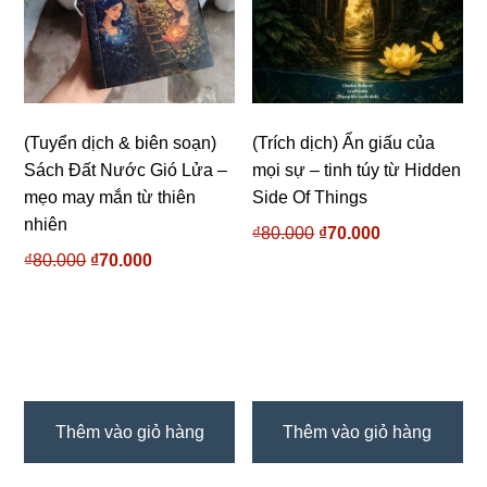
(Tuyển dịch & biên soạn)
(Trích dịch) Ẩn giấu của
Sách Đất Nước Gió Lửa –
mọi sự – tinh túy từ Hidden
mẹo may mắn từ thiên
Side Of Things
nhiên
₫
80.000
Giá
₫
70.000
Giá
₫
80.000
Giá
₫
70.000
Giá
gốc
hiện
gốc
hiện
là:
tại
là:
tại
₫80.000.
là:
₫80.000.
là:
₫70.000.
₫70.000.
Thêm vào giỏ hàng
Thêm vào giỏ hàng