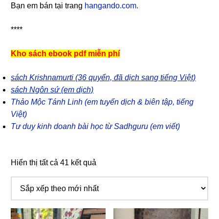
Bạn em bán tại trang
hangando.com.
****
Kho sách ebook pdf miễn phí
sách Krishnamurti (36 quyển, đã dịch sang tiếng Việt)
sách Ngôn sứ (em dịch)
Thảo Mộc Tánh Linh (em tuyển dịch & biên tập, tiếng
Việt)
Tư duy kinh doanh bài học từ Sadhguru (em viết)
Hiển thị tất cả 41 kết quả
Đã
sắp
xếp
theo
mới