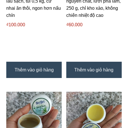
lau sạch, túi 0,5 kg, cứ
nguyên chất, lười pha lắm,
nhai ăn thôi, ngon hơn nấu
250 g, chỉ kho xào, không
chín
chiên nhiệt độ cao
₫
100.000
₫
60.000
Thêm vào giỏ hàng
Thêm vào giỏ hàng