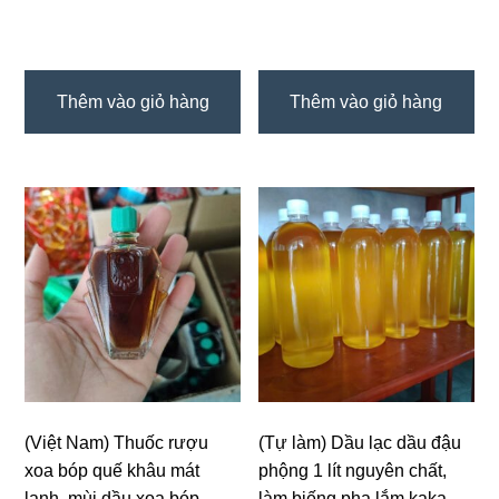
₫65.000.
₫220.000.
là:
₫200.000.
Thêm vào giỏ hàng
Thêm vào giỏ hàng
(Việt Nam) Thuốc rượu
(Tự làm) Dầu lạc dầu đậu
xoa bóp quế khâu mát
phộng 1 lít nguyên chất,
lạnh, mùi dầu xoa bóp
làm biếng pha lắm kaka