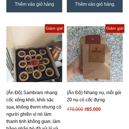
Thêm vào giỏ hàng
Thêm vào giỏ hàng
Giảm giá!
Giảm giá!
(Ấn Độ) Sambrani nhang
(Ấn Độ) Nhang nụ, mỗi gói
cốc xông khói, khói sặc
20 nụ có cốc đựng
sụa, không thơm nhưng có
₫
70.000
Giá
₫
65.000
Giá
người ghiền vì nó làm
gốc
hiện
thanh tịnh không gian, làm
là:
tại
bằng phân bò đã xử lý và