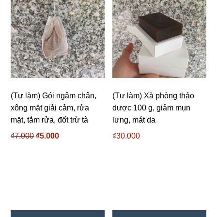
(Tự làm) Gói ngâm chân,
(Tự làm) Xà phòng thảo
xông mặt giải cảm, rửa
dược 100 g, giảm mụn
mặt, tắm rửa, đốt trừ tà
lưng, mát da
₫
7.000
Giá
₫
5.000
Giá
₫
30.000
gốc
hiện
là:
tại
₫7.000.
là:
₫5.000.