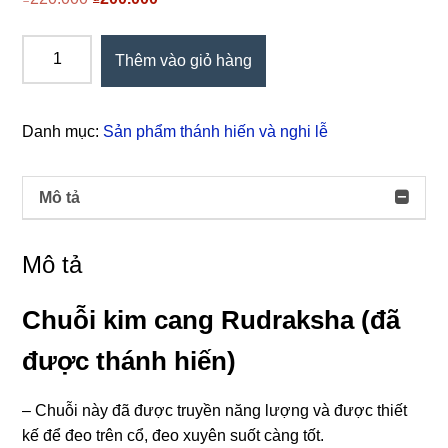
gốc
hiện
là:
tại
(Sadhguru,
Thêm vào giỏ hàng
₫220.000.
là:
Ấn
₫200.000.
Độ)
Chuỗi
Danh mục:
Sản phẩm thánh hiến và nghi lễ
kim
cang
108
Mô tả
hạt
cho
Mô tả
người
lớn,
Chuỗi kim cang Rudraksha (đã
đã
thánh
được thánh hiến)
hiến,
chỉ
– Chuỗi này đã được truyền năng lượng và được thiết
đeo
kế để đeo trên cổ, đeo xuyên suốt càng tốt.
cổ