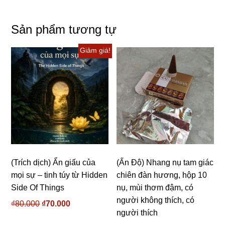
Sản phẩm tương tự
Giảm giá!
(Trích dịch) Ẩn giấu của
(Ấn Độ) Nhang nụ tam giác
mọi sự – tinh túy từ Hidden
chiên đàn hương, hộp 10
Side Of Things
nụ, mùi thơm đậm, có
người không thích, có
₫
80.000
Giá
₫
70.000
Giá
người thích
gốc
hiện