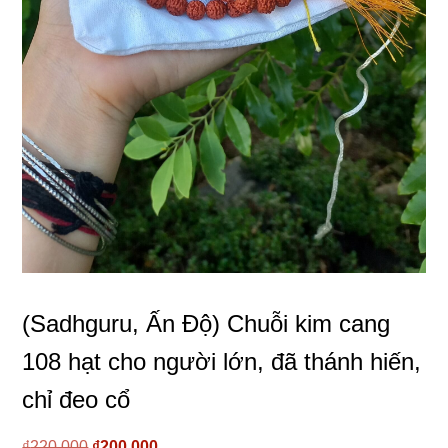
(Sadhguru, Ấn Độ) Chuỗi kim cang
108 hạt cho người lớn, đã thánh hiến,
chỉ đeo cổ
₫
220.000
Giá
₫
200.000
Giá