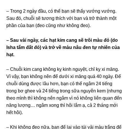
số
– Trong 2 ngày đầu, có thể bạn sẽ thấy vướng vướng.
lượng
Sau đó, chuỗi sẽ tương thích với bạn và trở thành một
phần của bạn (đeo cũng như không đeo).
– Sau vài ngày, các hạt kim cang sẽ trôi màu đỏ (do
Isha tẩm đất đỏ) và tr
ở về màu nâu đen tự nhiên của
hạt
.
– Chuỗi kim cang không kỵ kinh nguyệt, chỉ kỵ xi măng.
Vì vậy, bạn không nên để dưới xi măng quá 40 ngày. Để
chuỗi dùng được lâu hơn, bạn có thể ngâm 24 tiếng
trong bơ ghee và 24 tiếng trong sữa nguyên kem (nhưng
theo mình thì không nên ngâm vì nó không liên quan đến
năng lượng… ngâm xong thì hôi lắm ạ, cả 2 tháng mới
hết hôi).
– Khi không đeo nữa, bạn để lại vào túi vải màu trắng để