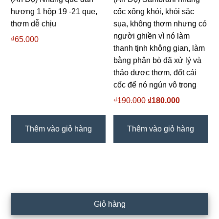
hương 1 hộp 19 -21 que,
cốc xông khói, khói sặc
thơm dễ chịu
sụa, không thơm nhưng có
người ghiền vì nó làm
₫
65.000
thanh tịnh không gian, làm
bằng phân bò đã xử lý và
thảo dược thơm, đốt cái
cốc để nó ngún vô trong
₫
190.000
Giá
₫
180.000
Giá
gốc
hiện
là:
tại
Thêm vào giỏ hàng
Thêm vào giỏ hàng
₫190.000.
là:
₫180.000.
Sidebar
Giỏ hàng