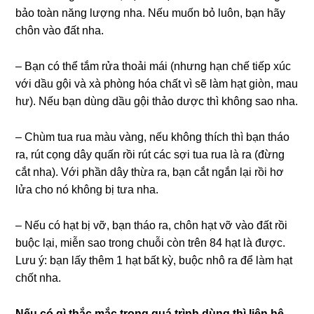
bảo toàn năng lượng nha. Nếu muốn bỏ luôn, bạn hãy
chôn vào đất nha.
– Bạn có thể tắm rửa thoải mái (nhưng hạn chế tiếp xúc
với dầu gội và xà phòng hóa chất vì sẽ làm hạt giòn, mau
hư). Nếu bạn dùng dầu gội thảo dược thì không sao nha.
– Chùm tua rua màu vàng, nếu không thích thì bạn tháo
ra, rút cọng dây quấn rồi rút các sợi tua rua là ra (đừng
cắt nha). Với phần dây thừa ra, bạn cắt ngắn lại rồi hơ
lửa cho nó không bị tưa nha.
– Nếu có hạt bị vỡ, bạn tháo ra, chôn hạt vỡ vào đất rồi
buộc lại, miễn sao trong chuỗi còn trên 84 hạt là được.
Lưu ý: bạn lấy thêm 1 hạt bất kỳ, buộc nhô ra để làm hạt
chốt nha.
Nếu có gì thắc mắc trong quá trình dùng thì liên hệ