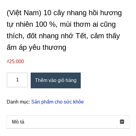
(Việt Nam) 10 cây nhang hồi hương
tự nhiên 100 %, mùi thơm ai cũng
thích, đốt nhang nhớ Tết, cảm thấy
ấm áp yêu thương
₫
25.000
(Việt
Thêm vào giỏ hàng
Nam)
10
cây
Danh mục:
Sản phẩm cho sức khỏe
nhang
hồi
hương
Mô tả
tự