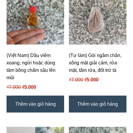
số
lượng
(Việt Nam) Dầu viêm
(Tự làm) Gói ngâm chân,
xoang, ngửi hoặc dùng
xông mặt giải cảm, rửa
tăm bông chấm sâu lên
mặt, tắm rửa, đốt trừ tà
mũi
₫
7.000
Giá
₫
5.000
Giá
gốc
hiện
₫
7.000
Giá
₫
5.000
Giá
là:
tại
gốc
hiện
₫7.000.
là:
là:
tại
Thêm vào giỏ hàng
Thêm vào giỏ hàng
₫5.000.
₫7.000.
là:
₫5.000.