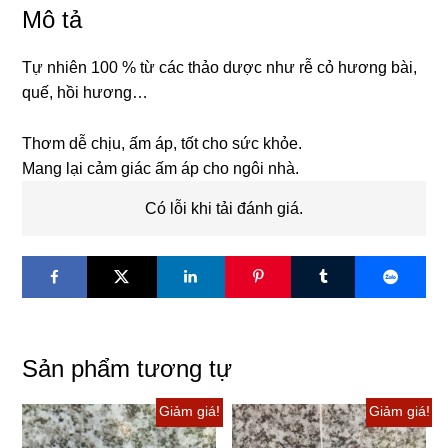
nhiên
Mô tả
100
%,
Tự nhiên 100 % từ các thảo dược như rễ cỏ hương bài,
mùi
quế, hồi hương…
thơm
ai
Thơm dễ chịu, ấm áp, tốt cho sức khỏe.
cũng
Mang lại cảm giác ấm áp cho ngôi nhà.
thích,
đốt
Có lỗi khi tải đánh giá.
nhang
nhớ
Tết,
cảm
thấy
ấm
Sản phẩm tương tự
áp
yêu
Giảm giá!
Giảm giá!
thương