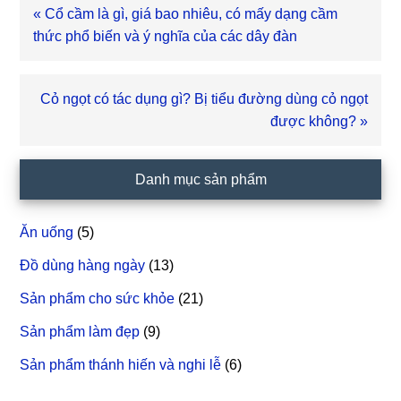
Bài
« Cổ cầm là gì, giá bao nhiêu, có mấy dạng cầm
viết
thức phổ biến và ý nghĩa của các dây đàn
trước
Bài
Cỏ ngọt có tác dụng gì? Bị tiểu đường dùng cỏ ngọt
viết
được không? »
sau
Sidebar
Danh mục sản phẩm
chính
Ăn uống
(5)
Đồ dùng hàng ngày
(13)
Sản phẩm cho sức khỏe
(21)
Sản phẩm làm đẹp
(9)
Sản phẩm thánh hiến và nghi lễ
(6)