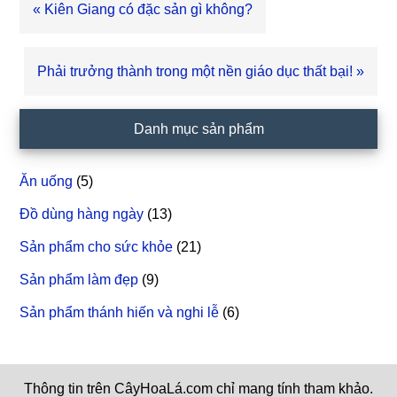
Bài
« Kiên Giang có đặc sản gì không?
viết
trước
Bài
Phải trưởng thành trong một nền giáo dục thất bại! »
viết
sau
Sidebar
Danh mục sản phẩm
chính
Ăn uống
(5)
Đồ dùng hàng ngày
(13)
Sản phẩm cho sức khỏe
(21)
Sản phẩm làm đẹp
(9)
Sản phẩm thánh hiến và nghi lễ
(6)
Thông tin trên CâyHoaLá.com chỉ mang tính tham khảo.