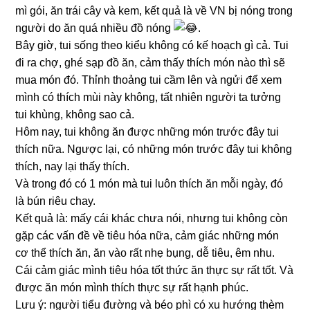
mì gói, ăn trái cây và kem, kết quả là về VN bị nóng trong
người do ăn quá nhiều đồ nóng
.
Bây giờ, tui sống theo kiểu không có kế hoạch gì cả. Tui
đi ra chợ, ghé sạp đồ ăn, cảm thấy thích món nào thì sẽ
mua món đó. Thỉnh thoảng tui cầm lên và ngửi để xem
mình có thích mùi này không, tất nhiên người ta tưởng
tui khùng, không sao cả.
Hôm nay, tui không ăn được những món trước đây tui
thích nữa. Ngược lại, có những món trước đây tui không
thích, nay lại thấy thích.
Và trong đó có 1 món mà tui luôn thích ăn mỗi ngày, đó
là bún riêu chay.
Kết quả là: mấy cái khác chưa nói, nhưng tui không còn
gặp các vấn đề về tiêu hóa nữa, cảm giác những món
cơ thể thích ăn, ăn vào rất nhẹ bụng, dễ tiêu, êm nhu.
Cái cảm giác mình tiêu hóa tốt thức ăn thực sự rất tốt. Và
được ăn món mình thích thực sự rất hạnh phúc.
Lưu ý: người tiểu đường và béo phì có xu hướng thèm