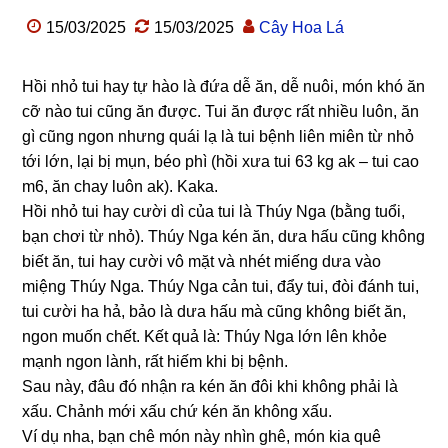
15/03/2025
15/03/2025
Cây Hoa Lá
Hồi nhỏ tui hay tự hào là đứa dễ ăn, dễ nuôi, món khó ăn
cỡ nào tui cũng ăn được. Tui ăn được rất nhiều luôn, ăn
gì cũng ngon nhưng quái lạ là tui bệnh liên miên từ nhỏ
tới lớn, lại bị mụn, béo phì (hồi xưa tui 63 kg ak – tui cao
m6, ăn chay luôn ak). Kaka.
Hồi nhỏ tui hay cười dì của tui là Thúy Nga (bằng tuổi,
bạn chơi từ nhỏ). Thúy Nga kén ăn, dưa hấu cũng không
biết ăn, tui hay cười vô mặt và nhét miếng dưa vào
miệng Thúy Nga. Thúy Nga cản tui, đẩy tui, đòi đánh tui,
tui cười ha hả, bảo là dưa hấu mà cũng không biết ăn,
ngon muốn chết. Kết quả là: Thúy Nga lớn lên khỏe
mạnh ngon lành, rất hiếm khi bị bệnh.
Sau này, đâu đó nhận ra kén ăn đôi khi không phải là
xấu. Chảnh mới xấu chứ kén ăn không xấu.
Ví dụ nha, bạn chê món này nhìn ghê, món kia quê