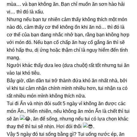
mùa… và bạn không ăn. Bạn chỉ muốn ăn sơn hào hải
vị… thì đó là xấu.
Nhưng nếu bạn tự nhiên cảm thấy không thích một món
nào đó, cảm thấy cơ thể không ổn khi ăn nó… thì đó là
cơ thể của bạn đang nhắc nhở bạn, rằng bạn không hợp
với món đó. Nếu bạn cố chấp ăn hay cố gắng ăn thì sẽ
khó hấp thu, dị ứng hoặc thậm chí là nguy hiểm đến tính
mạng.
Người khác thấy dưa leo (dưa chuột) rất tốt nhưng tui ăn
vào lại khó tiêu.
Bây giờ, dần dần tui trở thành đứa khó ăn nhất nhà, bởi
vì khi tui cảm nhận chính mình nhiều hơn, tui nhận ra có
rất nhiều món mình không thích nữa.
Tui đi Ấn và nhịn đói suốt 5 ngày vì không ăn được các
món Ấn.. Hiển nhiên, nếu không ăn món Ấn là chết thì tui
sẽ ăn
, ăn để sống, nhưng nếu tui có lựa chọn khác
thay thế thì tui sẽ nhịn. Hơi đói thôi
.
Vậy 5 ngày đó tui sống bằng gì? Tui uống nước ép, ăn