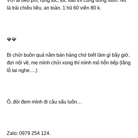
Với ai béo phì, rụng tóc, tóc xấu thì cũng uống luôn. Nó
là trái chiêu liêu, an toàn. 1 hũ 60 viên 80 k.
💎💎
Bị chửi buồn quá nằm bán hàng chứ biết làm gì bây giờ,
đợi nội về, mẹ mình chửi xong thì mình mỏ hỗn tiếp (lắng
lỗ tai nghe….)
Ô, đòi đem mình đi câu sấu luôn…
Zalo: 0979 254 124.