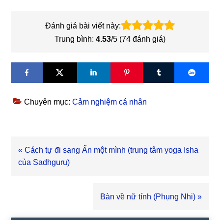
Đánh giá bài viết này:
Trung bình:
4.53
/5 (
74
đánh giá)
Chuyên mục:
Cảm nghiệm cá nhân
Bài
« Cách tự đi sang Ấn một mình (trung tâm yoga Isha
viết
của Sadhguru)
trước
Bài
Bàn về nữ tính (Phụng Nhi) »
viết