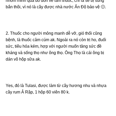
nhóm mình qua đó đốn về làm thuốc, chỉ là sẽ bị súng
bắn thôi, vì nó là cây được nhà nước Ấn Độ bảo vệ 🙂.
2. Thuốc cho người mỏng manh dễ vỡ, gió thổi cũng
bệnh, là thuốc cảm cúm ak. Ngoài ra nó còn trị ho, đuối
sức, tiêu hóa kém, hợp với người muốn tăng sức đề
kháng và sống thọ như ông thọ. Ông Thọ là cái ông bị
dán vô hộp sữa ak.
Yes, đó là Tulasi, được làm từ cây hương nhu và nhựa
cây rum Ả Rập, 1 hộp 60 viên 80 k.