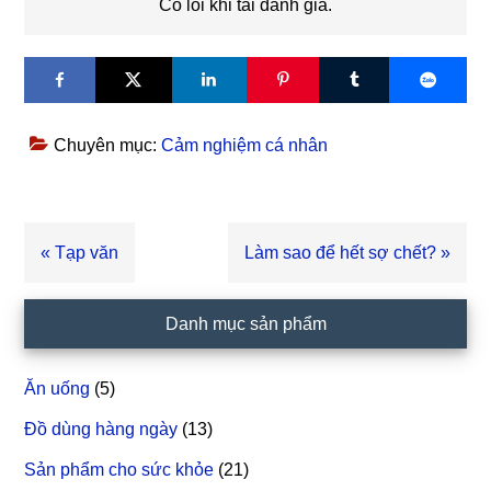
Có lỗi khi tải đánh giá.
Chuyên mục:
Cảm nghiệm cá nhân
Bài
« Tạp văn
Bài
Làm sao để hết sợ chết? »
viết
viết
trước
sau
Sidebar
Danh mục sản phẩm
chính
Ăn uống
(5)
Đồ dùng hàng ngày
(13)
Sản phẩm cho sức khỏe
(21)