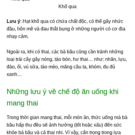
Khổ qua
Lưu ý
: Hạt khổ qua có chứa chất độc, có thể gây nhức
đầu, hôn mê và đau thắt bụng ở những người có cơ địa
nhạy cảm.
Ngoài ra, khi có thai, các bà bầu cũng cần tránh những
loại trái cây gây nóng, táo bón, hư thai… như: nhãn, lựu,
đào, ổi, vú sữa, táo mèo, mãng cầu ta, khóm, đu đủ
xanh…
Những lưu ý về chế độ ăn uống khi
mang thai
Trong thời gian mang thai, mỗi món ăn, thức uống mà bà
bầu hấp thu đều sẽ ảnh hưởng (tốt hoặc xấu) đến sức
khỏe bà bầu và cả thai nhi. Vì vậy, cẩn trọng trong lựa