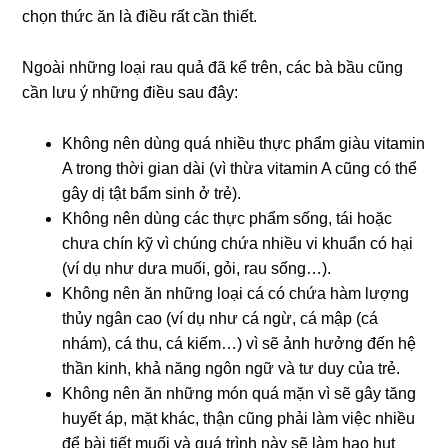
chọn thức ăn là điều rất cần thiết.
Ngoài những loại rau quả đã kể trên, các bà bầu cũng
cần lưu ý những điều sau đây:
Không nên dùng quá nhiều thực phẩm giàu vitamin
A trong thời gian dài (vì thừa vitamin A cũng có thể
gây dị tật bẩm sinh ở trẻ).
Không nên dùng các thực phẩm sống, tái hoặc
chưa chín kỹ vì chúng chứa nhiều vi khuẩn có hại
(ví dụ như dưa muối, gỏi, rau sống…).
Không nên ăn những loại cá có chứa hàm lượng
thủy ngân cao (ví dụ như cá ngừ, cá mập (cá
nhám), cá thu, cá kiếm…) vì sẽ ảnh hưởng đến hệ
thần kinh, khả năng ngôn ngữ và tư duy của trẻ.
Không nên ăn những món quá mặn vì sẽ gây tăng
huyết áp, mặt khác, thận cũng phải làm việc nhiều
để bài tiết muối và quá trình này sẽ làm hao hụt