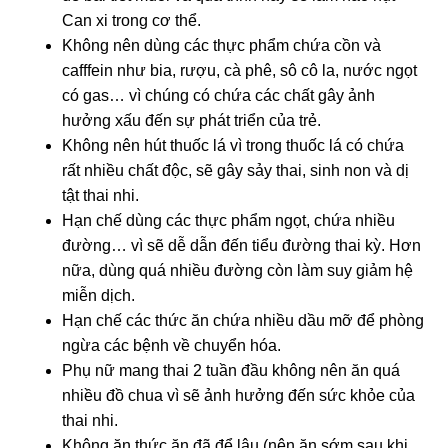
Can xi trong cơ thể.
Không nên dùng các thực phẩm chứa cồn và
cafffein như bia, rượu, cà phê, sô cô la, nước ngọt
có gas… vì chúng có chứa các chất gây ảnh
hưởng xấu đến sự phát triển của trẻ.
Không nên hút thuốc lá vì trong thuốc lá có chứa
rất nhiều chất độc, sẽ gây sảy thai, sinh non và dị
tật thai nhi.
Hạn chế dùng các thực phẩm ngọt, chứa nhiều
đường… vì sẽ dễ dẫn đến tiểu đường thai kỳ. Hơn
nữa, dùng quá nhiều đường còn làm suy giảm hệ
miễn dịch.
Hạn chế các thức ăn chứa nhiều dầu mỡ để phòng
ngừa các bệnh về chuyển hóa.
Phụ nữ mang thai 2 tuần đầu không nên ăn quá
nhiều đồ chua vì sẽ ảnh hưởng đến sức khỏe của
thai nhi.
Không ăn thức ăn đã để lâu (nên ăn sớm sau khi