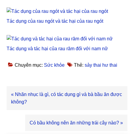
Tác dụng của rau ngót và tác hại của rau ngót
Tác dụng và tác hại của rau răm đối với nam nữ
Chuyên mục:
Sức khỏe
Thẻ:
sảy thai hư thai
Bài
« Nhãn nhục là gì, có tác dụng gì và bà bầu ăn được
viết
không?
trước
Bài
Có bầu không nên ăn những trái cây nào? »
viết