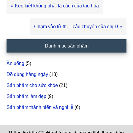
Bài
« Keo kiệt không phải là cách của tạo hóa
viết
trước
Bài
Chạm vào tử thi – câu chuyện của chị Đ »
viết
sau
Sidebar
Danh mục sản phẩm
chính
Ăn uống
(5)
Đồ dùng hàng ngày
(13)
Sản phẩm cho sức khỏe
(21)
Sản phẩm làm đẹp
(9)
Sản phẩm thánh hiến và nghi lễ
(6)
Thông tin trên CâyHoaLá.com chỉ mang tính tham khảo.