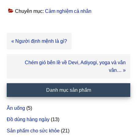
Chuyên mục:
Cảm nghiệm cá nhân
Bài
« Người định mệnh là gì?
viết
trước
Bài
Chém gió bên lề về Devi, Adiyogi, yoga và vân
viết
vân… »
sau
Sidebar
Danh mục sản phẩm
chính
Ăn uống
(5)
Đồ dùng hàng ngày
(13)
Sản phẩm cho sức khỏe
(21)