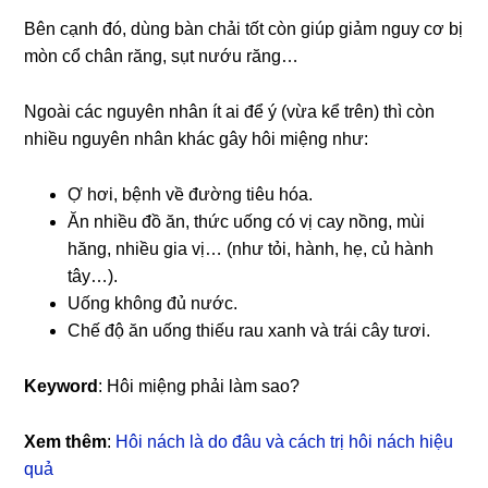
Bên cạnh đó, dùng bàn chải tốt còn giúp giảm nguy cơ bị
mòn cổ chân răng, sụt nướu răng…
Ngoài các nguyên nhân ít ai để ý (vừa kể trên) thì còn
nhiều nguyên nhân khác gây hôi miệng như:
Ợ hơi, bệnh về đường tiêu hóa.
Ăn nhiều đồ ăn, thức uống có vị cay nồng, mùi
hăng, nhiều gia vị… (như tỏi, hành, hẹ, củ hành
tây…).
Uống không đủ nước.
Chế độ ăn uống thiếu rau xanh và trái cây tươi.
Keyword
: Hôi miệng phải làm sao?
Xem thêm
:
Hôi nách là do đâu và cách trị hôi nách hiệu
quả