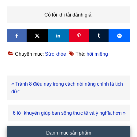
Có lỗi khi tải đánh giá.
Chuyên mục:
Sức khỏe
Thẻ:
hôi miệng
Bài
« Tránh 8 điều này trong cách nói năng chính là tích
viết
đức
trước
Bài
6 lời khuyên giúp bạn sống thực tế và ý nghĩa hơn »
viết
sau
Sidebar
Danh mục sản phẩm